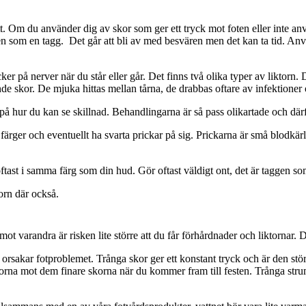
stått. Om du använder dig av skor som ger ett tryck mot foten eller inte 
en som en tagg. Det går att bli av med besvären men det kan ta tid. An
cker på nerver när du står eller går. Det finns två olika typer av liktor
ande skor. De mjuka hittas mellan tårna, de drabbas oftare av infektioner
g på hur du kan se skillnad. Behandlingarna är så pass olikartade och där
färger och eventuellt ha svarta prickar på sig. Prickarna är små blodkä
ftast i samma färg som din hud. Gör oftast väldigt ont, det är taggen so
orn där också.
mot varandra är risken lite större att du får förhårdnader och liktornar.
 orsakar fotproblemet. Trånga skor ger ett konstant tryck och är den stör
rna mot dem finare skorna när du kommer fram till festen. Trånga stru