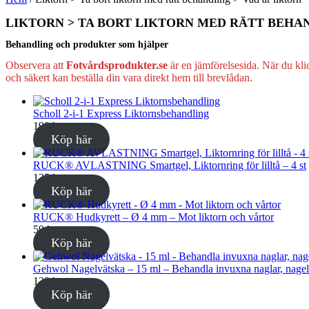
LIKTORN > TA BORT LIKTORN MED RÄTT BEHAN
Behandling och produkter som hjälper
Observera att
Fotvårdsprodukter.se
är en jämförelsesida. När du kli
och säkert kan beställa din vara direkt hem till brevlådan.
Scholl 2-i-1 Express Liktornsbehandling
199
kr
Köp här
RUCK® AVLASTNING Smartgel, Liktornring för lilltå – 4 st
125
kr
Köp här
RUCK® Hudkyrett – Ø 4 mm – Mot liktorn och vårtor
59
kr
Köp här
Gehwol Nagelvätska – 15 ml – Behandla invuxna naglar, nagelt
139
kr
Köp här