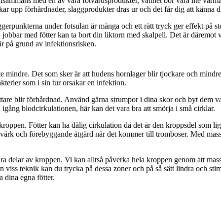
 tillsammans med en av våra fotvårdsprodukter, vattnet bör vara lite varm
ar upp förhårdnader, slaggprodukter dras ur och det får dig att känna dig
ggerpunkterna under fotsulan är många och ett rätt tryck ger effekt på s
obbar med fötter kan ta bort din liktorn med skalpell. Det är däremot vikti
 är på grund av infektionsrisken.
te mindre. Det som sker är att hudens hornlager blir tjockare och mindre 
kterier som i sin tur orsakar en infektion.
ättare blir förhårdnad. Använd gärna strumpor i dina skor och byt dem var
igång blodcirkulationen, här kan det vara bra att smörja i små cirklar.
roppen. Fötter kan ha dålig cirkulation då det är den kroppsdel som lig
ngsvärk och förebyggande åtgärd när det kommer till tromboser. Med ma
ndra delar av kroppen. Vi kan alltså påverka hela kroppen genom att mas
n viss teknik kan du trycka på dessa zoner och på så sätt lindra och st
 dina egna fötter.