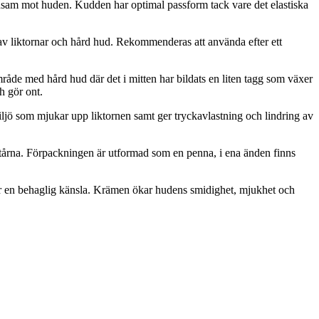
konsam mot huden. Kudden har optimal passform tack vare det elastiska
 av liktornar och hård hud. Rekommenderas att använda efter ett
område med hård hud där det i mitten har bildats en liten tagg som växer
h gör ont.
miljö som mjukar upp liktornen samt ger tryckavlastning och lindring av
 tårna. Förpackningen är utformad som en penna, i ena änden finns
 ger en behaglig känsla. Krämen ökar hudens smidighet, mjukhet och