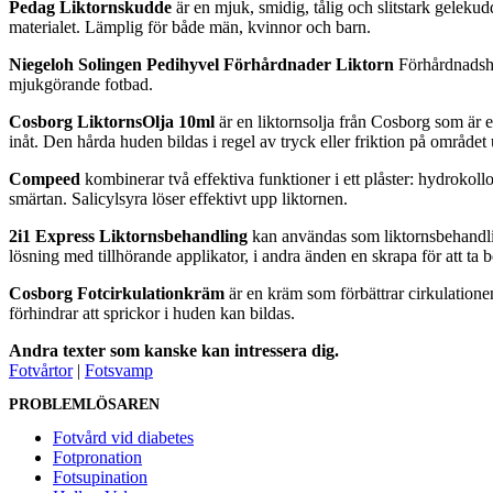
Pedag Liktornskudde
är en mjuk, smidig, tålig och slitstark geleku
materialet. Lämplig för både män, kvinnor och barn.
Niegeloh Solingen Pedihyvel Förhårdnader Liktorn
Förhårdnadshy
mjukgörande fotbad.
Cosborg LiktornsOlja 10ml
är en liktornsolja från Cosborg som är e
inåt. Den hårda huden bildas i regel av tryck eller friktion på området 
Compeed
kombinerar två effektiva funktioner i ett plåster: hydrokol
smärtan. Salicylsyra löser effektivt upp liktornen.
2i1 Express Liktornsbehandling
kan användas som liktornsbehandlin
lösning med tillhörande applikator, i andra änden en skrapa för att ta b
Cosborg Fotcirkulationkräm
är en kräm som förbättrar cirkulatione
förhindrar att sprickor i huden kan bildas.
Andra texter som kanske kan intressera dig.
Fotvårtor
|
Fotsvamp
PROBLEMLÖSAREN
Fotvård vid diabetes
Fotpronation
Fotsupination