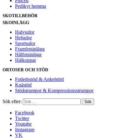
Pincett
Pedikyr hemma
SKOTILLBEHÖR
SKOINLÄGG
Halvsulor
Helsulor
Sportsulor
Framfotsinlägg
Hålfotsinlägg
Hälkoppar
ORTOSER OCH STÖD
Fotledsstöd & Ankelstöd
Knästöd
Stödstrumpor & Kompressionsstrumpor
Sök efter:
Facebook
Twitter
Youtube
Instagram
VK