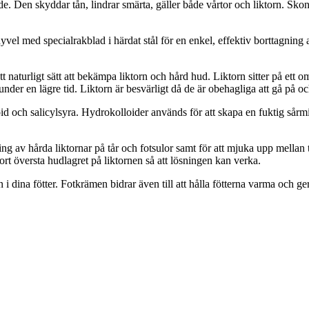
dde. Den skyddar tån, lindrar smärta, gäller både vårtor och liktorn. S
vel med specialrakblad i härdat stål för en enkel, effektiv borttagning
tt naturligt sätt att bekämpa liktorn och hård hud. Liktorn sitter på ett 
under en lägre tid. Liktorn är besvärligt då de är obehagliga att gå på oc
loid och salicylsyra. Hydrokolloider används för att skapa en fuktig sår
g av hårda liktornar på tår och fotsulor samt för att mjuka upp mellan
ort översta hudlagret på liktornen så att lösningen kan verka.
n i dina fötter. Fotkrämen bidrar även till att hålla fötterna varma och