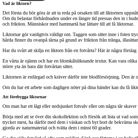
Vad är liktorn?
Det första du bör göra är att ta reda på orsaken till att liktornen upp
Om du belastar förhårdnaden under en längre tid pressas den in i hud
och friktion. Människor med hammartå har lättare till att få liktornar.
Liktornar gör vanligtvis väldigt ont. Taggen som sitter inne i foten try
hårda finner du ovanpå tårna på grund av friktion från trånga, illasitt
Har du svårt att skilja en liktorn från en fotvårta? Här är några försla
En vårta är ojämn och har en blomkålsliknande textur. Kan vara olika 
större yta än bara där fotvårtan sitter.
Liktornen är enfärgad och kräver därför inte blodförsörjning. Den är o
Om du har ett arbete som dagligen nöter på dina händer kan du få likt
Att förebygga liktornar
Om man har ett lågt eller nedsjunket fotvalv eller om några tår skaver 
Börja med att se över din skokollektion och försök att lista ut vad som
trycker mest, ha därför med dem i väskan och byt bort de bekväma sko
gjorda av naturmaterial och tvätta dem i minst 60 grader.