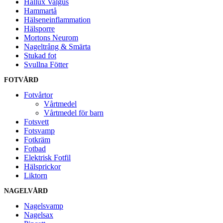
Hallux Valgus
Hammartå
Hälseneinflammation
Hälsporre
Mortons Neurom
Nageltrång & Smärta
Stukad fot
Svullna Fötter
FOTVÅRD
Fotvårtor
Vårtmedel
Vårtmedel för barn
Fotsvett
Fotsvamp
Fotkräm
Fotbad
Elektrisk Fotfil
Hälsprickor
Liktorn
NAGELVÅRD
Nagelsvamp
Nagelsax