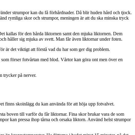
använder strumpor kan du få förhårdnader. Då blir huden hård och tjock.
vänd rymliga skor och strumpor, meningen är att du ska minska tryck
n. Det kallas för den hårda liktornen samt den mjuka liktornen. Dem
 och håller sig mjuka av svett. Man får även liktornar under foten.
för är det viktigt att förstå vad du har som ger dig problem.
rl som förser fotvårtan med blod. Vårtor kan göra ont men över en
m trycker på nerver.
 Det finns skoinlägg du kan använda för att höja upp fotvalvet.
sta boven till varför du får liktornar. Fina skor brukar vara de som
mpor kan pressa ihop tårna och orsaka liktorn. Använd helst strumpor