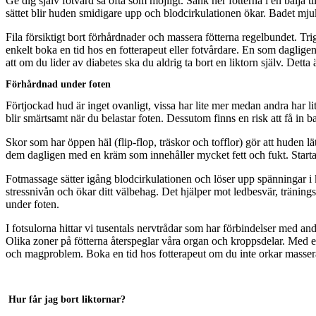
Ge dig själv fotvård så ofta som möjligt. Sänk ner fötterna i en balja
sättet blir huden smidigare upp och blodcirkulationen ökar. Badet mjuk
Fila försiktigt bort förhårdnader och massera fötterna regelbundet. Tri
enkelt boka en tid hos en fotterapeut eller fotvårdare. En som dagligen j
att om du lider av diabetes ska du aldrig ta bort en liktorn själv. Detta
Förhårdnad under foten
Förtjockad hud är inget ovanligt, vissa har lite mer medan andra har li
blir smärtsamt när du belastar foten. Dessutom finns en risk att få in ba
Skor som har öppen häl (flip-flop, träskor och tofflor) gör att huden l
dem dagligen med en kräm som innehåller mycket fett och fukt. Starta 
Fotmassage sätter igång blodcirkulationen och löser upp spänningar i k
stressnivån och ökar ditt välbehag. Det hjälper mot ledbesvär, träni
under foten.
I fotsulorna hittar vi tusentals nervtrådar som har förbindelser med a
Olika zoner på fötterna återspeglar våra organ och kroppsdelar. Med e
och magproblem. Boka en tid hos fotterapeut om du inte orkar massera
Hur får jag bort liktornar?