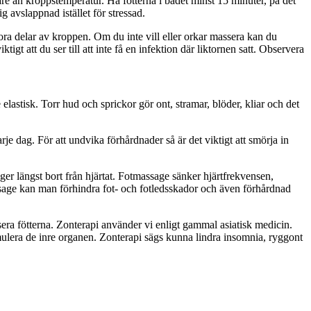
are än kroppstemperatur. Ha fötterna i badet minst 15 minuter, på det
 avslappnad istället för stressad.
tora delar av kroppen. Om du inte vill eller orkar massera kan du
gt att du ser till att inte få en infektion där liktornen satt. Observera
elastisk. Torr hud och sprickor gör ont, stramar, blöder, kliar och det
je dag. För att undvika förhårdnader så är det viktigt att smörja in
ger längst bort från hjärtat. Fotmassage sänker hjärtfrekvensen,
ssage kan man förhindra fot- och fotledsskador och även förhårdnad
sera fötterna. Zonterapi använder vi enligt gammal asiatisk medicin.
imulera de inre organen. Zonterapi sägs kunna lindra insomnia, ryggont