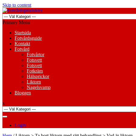
Skip to content
Primary Menu
Startsida
Fotvårdsguide
Kontakt
Fotvård
Fotvårtor
Fotsvett
Fotsvett
Fotkräm
Hälsprickor
Liktorn
Nagelsvamp
Bloggen
x
Login
Hem
/ Liktorn > Ta bort liktorn med rätt behandling > Vad är liktorn