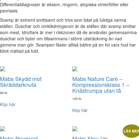
Differentialdiagnoser är eksem, ringorm, atopiska vinterfötter eller
psoriasis.
Svamp är extremt smittsamt och trivs som bäst på fuktiga varma
ställen. Duschar och omklädningsrum är de ställen där svamp smittar
som mest. Idrottare är mer i riskzonen då de använder gemensamma
duschar och byter om tillsammans i större utsträckning än vad
gemene man gör. Svampen fäster alltså bättre på en fot vars hud har
blivit mättad på fukt.
Mabs Skydd mot
Mabs Nature Care –
Skräddarknuta
Kompressionsklass 1 –
Knästrumpa utan tå
99
kr
155
kr
Köp här
Köp här
LÄS ME
Mabs Pregnant –
Mabs Stay-Up –