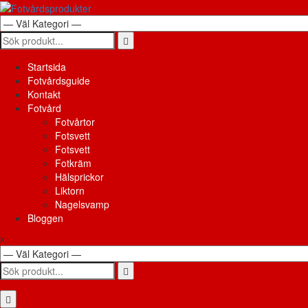
Skip
to
content
Search
for:
Primary
Startsida
Menu
Fotvårdsguide
Kontakt
Fotvård
Fotvårtor
Fotsvett
Fotsvett
Fotkräm
Hälsprickor
Liktorn
Nagelsvamp
Bloggen
x
Search
for: