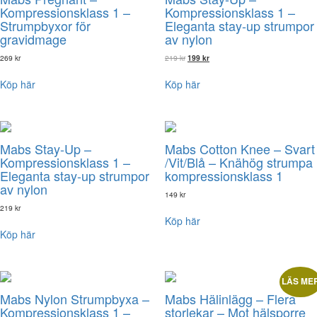
Kompressionsklass 1 –
Kompressionsklass 1 –
Strumpbyxor för
Eleganta stay-up strumpor
gravidmage
av nylon
Det
Det
269
kr
219
kr
199
kr
ursprungliga
nuvarande
priset
priset
Köp här
Köp här
var:
är:
219 kr.
199 kr.
Mabs Stay-Up –
Mabs Cotton Knee – Svart
Kompressionsklass 1 –
/Vit/Blå – Knähög strumpa
Eleganta stay-up strumpor
kompressionsklass 1
av nylon
149
kr
219
kr
Köp här
Köp här
LÄS ME
Mabs Nylon Strumpbyxa –
Mabs Hälinlägg – Flera
Kompressionsklass 1 –
storlekar – Mot hälsporre