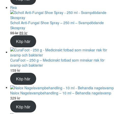
priset
priset
var:
är:
Produkter
Rea
279 kr.
249 kr.
på
rea
Scholl Anti-Fungal Shoe Spray – 250 ml – Svampdödande
Skospray
Det
Det
99
kr
89
kr
ursprungliga
nuvarande
Köp här
priset
priset
var:
är:
99 kr.
89 kr.
CuraFoot – 250 g – Medicinskt fotbad som minskar risk för
svamp och bakterier
159
kr
Köp här
Nalox Nagelsvampbehandling – 10 ml – Behandla nagelsvamp
329
kr
Köp här