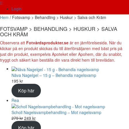
Login
Hem
/ Fotsvamp > Behandling > Huskur > Salva och Kräm
FOTSVAMP > BEHANDLING > HUSKUR > SALVA
OCH KRÄM
Observera att
Fotvårdsprodukter.se
är en jämförelsesida. När du
klickar på en produkt skickas du till återförsäljaren med bäst pris på
just din produkt, exempelvis Apoteket eller Apohem, där du snabbt,
tryggt och säkert kan beställa din vara direkt hem till brevlådan.
Nåva Nagelgel – 15 g – Behandla nagelsvamp
195
kr
Köp här
Produkter
Rea
på
rea
Scholl Nagelsvampbehandling – Mot nagelsvamp
Det
Det
279
kr
249
kr
ursprungliga
nuvarande
Köp här