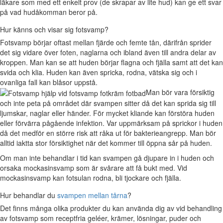
läkare som med ett enkelt prov (de skrapar av lite hud) kan ge ett svar
på vad hudåkomman beror på.
Hur känns och visar sig fotsvamp?
Fotsvamp börjar oftast mellan fjärde och femte tån, därifrån sprider
det sig vidare över foten, naglarna och ibland även till andra delar av
kroppen. Man kan se att huden börjar flagna och fjälla samt att det kan
svida och klia. Huden kan även spricka, rodna, vätska sig och i
ovanliga fall kan blåsor uppstå.
Man bör vara försiktig
och inte peta på området där svampen sitter då det kan sprida sig till
ljumskar, naglar eller händer. För mycket kliande kan förstöra huden
eller förvärra pågående infektion. Var uppmärksam på sprickor i huden
då det medför en större risk att råka ut för bakterieangrepp. Man bör
alltid iaktta stor försiktighet när det kommer till öppna sår på huden.
Om man inte behandlar i tid kan svampen gå djupare in i huden och
orsaka mockasinsvamp som är svårare att få bukt med. Vid
mockasinsvamp kan fotsulan rodna, bli tjockare och fjälla.
Hur behandlar du
svampen mellan tårna
?
Det finns många olika produkter du kan använda dig av vid behandling
av fotsvamp som receptfria geléer, krämer, lösningar, puder och