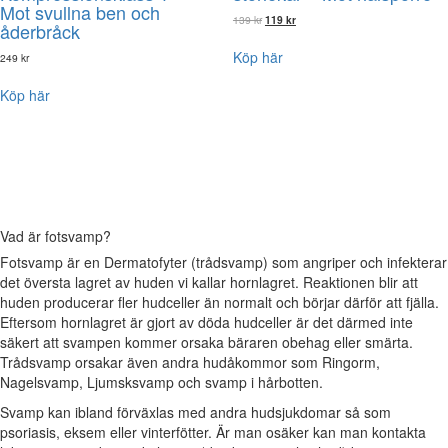
Mot svullna ben och
Det
Det
139
kr
119
kr
åderbråck
ursprungliga
nuvarande
priset
priset
Köp här
249
kr
var:
är:
139 kr.
119 kr.
Köp här
Vad är fotsvamp?
Fotsvamp är en Dermatofyter (trådsvamp) som angriper och infekterar
det översta lagret av huden vi kallar hornlagret. Reaktionen blir att
huden producerar fler hudceller än normalt och börjar därför att fjälla.
Eftersom hornlagret är gjort av döda hudceller är det därmed inte
säkert att svampen kommer orsaka bäraren obehag eller smärta.
Trådsvamp orsakar även andra hudåkommor som Ringorm,
Nagelsvamp, Ljumsksvamp och svamp i hårbotten.
Svamp kan ibland förväxlas med andra hudsjukdomar så som
psoriasis, eksem eller vinterfötter. Är man osäker kan man kontakta