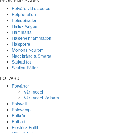
PROBLEMLÖSAREN
Fotvård vid diabetes
Fotpronation
Fotsupination
Hallux Valgus
Hammartå
Hälseneinflammation
Hälsporre
Mortons Neurom
Nageltrång & Smärta
Stukad fot
Svullna Fötter
FOTVÅRD
Fotvårtor
Vårtmedel
Vårtmedel för barn
Fotsvett
Fotsvamp
Fotkräm
Fotbad
Elektrisk Fotfil