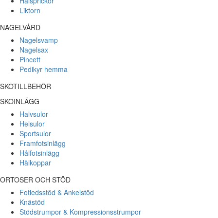
Hälsprickor
Liktorn
NAGELVÅRD
Nagelsvamp
Nagelsax
Pincett
Pedikyr hemma
SKOTILLBEHÖR
SKOINLÄGG
Halvsulor
Helsulor
Sportsulor
Framfotsinlägg
Hålfotsinlägg
Hälkoppar
ORTOSER OCH STÖD
Fotledsstöd & Ankelstöd
Knästöd
Stödstrumpor & Kompressionsstrumpor