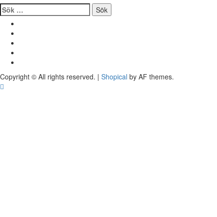
Sök
efter:
Facebook
Twitter
Youtube
Instagram
VK
Copyright © All rights reserved.
|
Shopical
by AF themes.