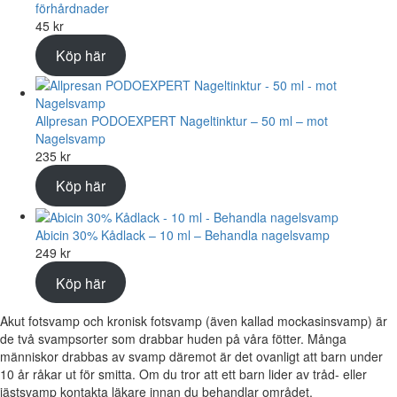
förhårdnader
45
kr
Köp här
Allpresan PODOEXPERT Nageltinktur – 50 ml – mot
Nagelsvamp
235
kr
Köp här
Abicin 30% Kådlack – 10 ml – Behandla nagelsvamp
249
kr
Köp här
Akut fotsvamp och kronisk fotsvamp (även kallad mockasinsvamp) är
de två svampsorter som drabbar huden på våra fötter. Många
människor drabbas av svamp däremot är det ovanligt att barn under
10 år råkar ut för smitta. Om du tror att ett barn lider av tråd- eller
jästsvamp kontakta läkare innan du behandlar området.