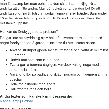
man får svamp bör man behandla den så fort som möjligt för att
undvika att smitta andra. Man bör också behandla den fort för att
undvika spridning till fotsula, naglar, ljumskar eller händer. Barn under
10 år får sällan fotsvamp och bör därför undersökas av läkare ifall
misstanke uppstår.
Hur kan du förebygga detta problem?
Det går inte att skydda sig själv helt från svampangrepp, men med
några förebyggande åtgärder minimerar du åtminstone risken.
Använd strumpor gjorda av naturmaterial och tvätta dem i minst
60 grader
Undvik täta skor som inte andas
Tvätta gärna fötterna dagligen, var dock väldigt noga med att
torka mellan tårna.
Använd tofflor på badhus, omklädningsrum och i gemensamma
duschar
Dela inte handduk med andra
Håll fötterna rena och torra
Andra texter som kanske kan intressera dig.
Nagelsvamp
|
Fotbad