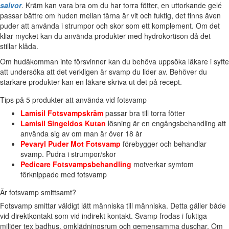
salvor
. Kräm kan vara bra om du har torra fötter, en uttorkande gelé
passar bättre om huden mellan tårna är vit och fuktig, det finns även
puder att använda i strumpor och skor som ett komplement. Om det
kliar mycket kan du använda produkter med hydrokortison då det
stillar klåda.
Om hudåkomman inte försvinner kan du behöva uppsöka läkare i syfte
att undersöka att det verkligen är svamp du lider av. Behöver du
starkare produkter kan en läkare skriva ut det på recept.
Tips på 5 produkter att använda vid fotsvamp
Lamisil Fotsvampskräm
passar bra till torra fötter
Lamisil Singeldos Kutan
lösning är en engångsbehandling att
använda sig av om man är över 18 år
Pevaryl Puder Mot Fotsvamp
förebygger och behandlar
svamp. Pudra i strumpor/skor
Pedicare Fotsvampsbehandling
motverkar symtom
förknippade med fotsvamp
Är fotsvamp smittsamt?
Fotsvamp smittar väldigt lätt människa till människa. Detta gäller både
vid direktkontakt som vid indirekt kontakt. Svamp frodas i fuktiga
miljöer tex badhus, omklädningsrum och gemensamma duschar. Om