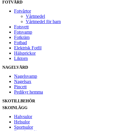
FOTVÅRD
Fotvårtor
Vårtmedel
Vårtmedel för barn
Fotsvett
Fotsvamp
Fotkräm
Fotbad
Elektrisk Fotfil
Hälsprickor
Liktorn
NAGELVÅRD
Nagelsvamp
Nagelsax
Pincett
Pedikyr hemma
SKOTILLBEHÖR
SKOINLÄGG
Halvsulor
Helsulor
Sportsulor