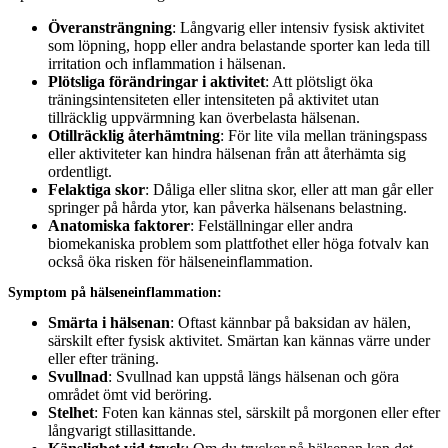
Överansträngning
: Långvarig eller intensiv fysisk aktivitet
som löpning, hopp eller andra belastande sporter kan leda till
irritation och inflammation i hälsenan.
Plötsliga förändringar i aktivitet
: Att plötsligt öka
träningsintensiteten eller intensiteten på aktivitet utan
tillräcklig uppvärmning kan överbelasta hälsenan.
Otillräcklig återhämtning
: För lite vila mellan träningspass
eller aktiviteter kan hindra hälsenan från att återhämta sig
ordentligt.
Felaktiga skor
: Dåliga eller slitna skor, eller att man går eller
springer på hårda ytor, kan påverka hälsenans belastning.
Anatomiska faktorer
: Felställningar eller andra
biomekaniska problem som plattfothet eller höga fotvalv kan
också öka risken för hälseneinflammation.
Symptom på hälseneinflammation:
Smärta i hälsenan
: Oftast kännbar på baksidan av hälen,
särskilt efter fysisk aktivitet. Smärtan kan kännas värre under
eller efter träning.
Svullnad
: Svullnad kan uppstå längs hälsenan och göra
området ömt vid beröring.
Stelhet
: Foten kan kännas stel, särskilt på morgonen eller efter
långvarigt stillasittande.