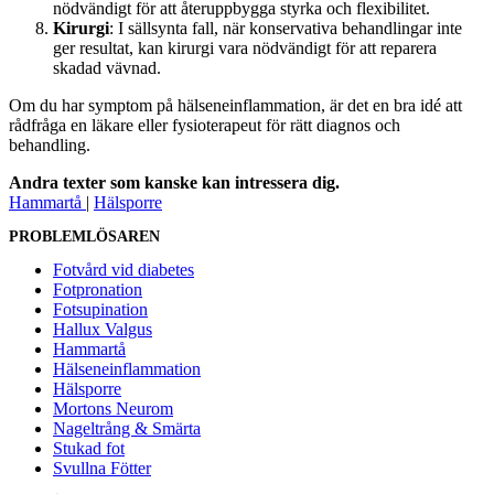
nödvändigt för att återuppbygga styrka och flexibilitet.
Kirurgi
: I sällsynta fall, när konservativa behandlingar inte
ger resultat, kan kirurgi vara nödvändigt för att reparera
skadad vävnad.
Om du har symptom på hälseneinflammation, är det en bra idé att
rådfråga en läkare eller fysioterapeut för rätt diagnos och
behandling.
Andra texter som kanske kan intressera dig.
Hammartå
|
Hälsporre
PROBLEMLÖSAREN
Fotvård vid diabetes
Fotpronation
Fotsupination
Hallux Valgus
Hammartå
Hälseneinflammation
Hälsporre
Mortons Neurom
Nageltrång & Smärta
Stukad fot
Svullna Fötter