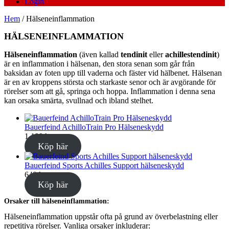
Login
Hem
/ Hälseneinflammation
HÄLSENEINFLAMMATION
Hälseneinflammation
(även kallad
tendinit
eller
achillestendinit
)
är en inflammation i hälsenan, den stora senan som går från
baksidan av foten upp till vaderna och fäster vid hälbenet. Hälsenan
är en av kroppens största och starkaste senor och är avgörande för
rörelser som att gå, springa och hoppa. Inflammation i denna sena
kan orsaka smärta, svullnad och ibland stelhet.
Bauerfeind AchilloTrain Pro Hälseneskydd
1,199
kr
Köp här
Bauerfeind Sports Achilles Support hälseneskydd
649
kr
Köp här
Orsaker till hälseneinflammation:
Hälseneinflammation uppstår ofta på grund av överbelastning eller
repetitiva rörelser. Vanliga orsaker inkluderar: