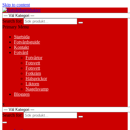
Skip to content
Search for:
Primary Menu
Startsida
Fotvårdsguide
Kontakt
Fotvård
Fotvårtor
Fotsvett
Fotsvett
Fotkräm
Hälsprickor
Liktorn
Nagelsvamp
Bloggen
x
Search for: