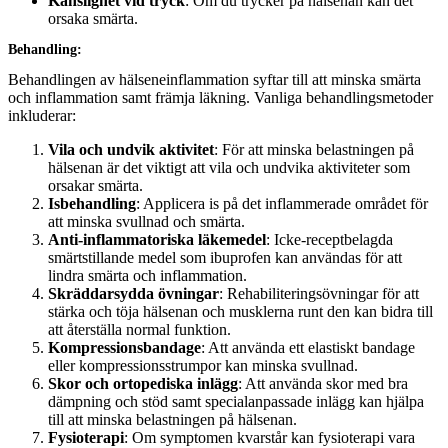
Känslighet vid tryck
: Om du trycker på hälsenan kan det
orsaka smärta.
Behandling:
Behandlingen av hälseneinflammation syftar till att minska smärta
och inflammation samt främja läkning. Vanliga behandlingsmetoder
inkluderar:
Vila och undvik aktivitet
: För att minska belastningen på
hälsenan är det viktigt att vila och undvika aktiviteter som
orsakar smärta.
Isbehandling
: Applicera is på det inflammerade området för
att minska svullnad och smärta.
Anti-inflammatoriska läkemedel
: Icke-receptbelagda
smärtstillande medel som ibuprofen kan användas för att
lindra smärta och inflammation.
Skräddarsydda övningar
: Rehabiliteringsövningar för att
stärka och töja hälsenan och musklerna runt den kan bidra till
att återställa normal funktion.
Kompressionsbandage
: Att använda ett elastiskt bandage
eller kompressionsstrumpor kan minska svullnad.
Skor och ortopediska inlägg
: Att använda skor med bra
dämpning och stöd samt specialanpassade inlägg kan hjälpa
till att minska belastningen på hälsenan.
Fysioterapi
: Om symptomen kvarstår kan fysioterapi vara