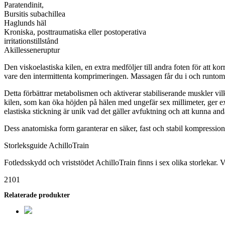
Paratendinit,
Bursitis subachillea
Haglunds häl
Kroniska, posttraumatiska eller postoperativa
irritationstillstånd
Akillesseneruptur
Den viskoelastiska kilen, en extra medföljer till andra foten för att 
vare den intermittenta komprimeringen. Massagen får du i och runtom
Detta förbättrar metabolismen och aktiverar stabiliserande muskler vi
kilen, som kan öka höjden på hälen med ungefär sex millimeter, ger ex
elastiska stickning är unik vad det gäller avfuktning och att kunna and
Dess anatomiska form garanterar en säker, fast och stabil kompression f
Storleksguide AchilloTrain
Fotledsskydd och vriststödet AchilloTrain finns i sex olika storlekar.
2101
Relaterade produkter