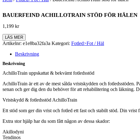
BAUERFEIND ACHILLOTRAIN STÖD FÖR HÄLEN
1,199
kr
LÄS MER
Artikelnr:
e1e8ba32fa3a
Kategori:
Fotled>Fot / Häl
Beskrivning
Beskrivning
AchilloTrain uppskattat & bekvämt fotledsstöd
AchilloTrain är ett av de mest sålda vristskydden och fotledsstöden. Pas
senan och ger dig den du behöver för att rehabilitering och läkning. 
Vristskydd & fotledsstöd AchilloTrain
Ett stöd som ger din vrist och fotled ett fast och stabilt stöd. Din vr
Extra stor hjälp har du som fått någon av dessa skador:
Akillodyni
Tendinos