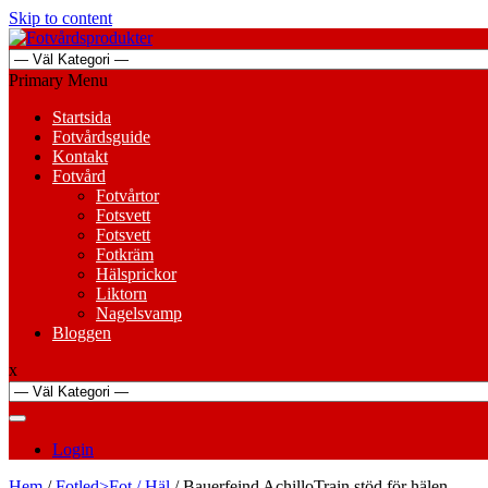
Skip to content
Primary Menu
Startsida
Fotvårdsguide
Kontakt
Fotvård
Fotvårtor
Fotsvett
Fotsvett
Fotkräm
Hälsprickor
Liktorn
Nagelsvamp
Bloggen
x
Login
Hem
/
Fotled>Fot / Häl
/ Bauerfeind AchilloTrain stöd för hälen