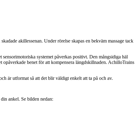
 den skadade akillessenan. Under rörelse skapas en bekväm massage tack
det sensorimotoriska systemet påverkas positivt. Den mångsidiga häl
det opåverkade benet för att kompensera längdskillnaden. AchilloTrains
är utformat så att det blir väldigt enkelt att ta på och av.
 din ankel. Se bilden nedan: