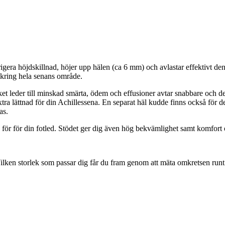
korrigera höjdskillnad, höjer upp hälen (ca 6 mm) och avlastar effektivt
kring hela senans område.
lket leder till minskad smärta, ödem och effusioner avtar snabbare och 
tra lättnad för din Achillessena. En separat häl kudde finns också för 
as.
ör för din fotled. Stödet ger dig även hög bekvämlighet samt komfort och 
 Vilken storlek som passar dig får du fram genom att mäta omkretsen runt