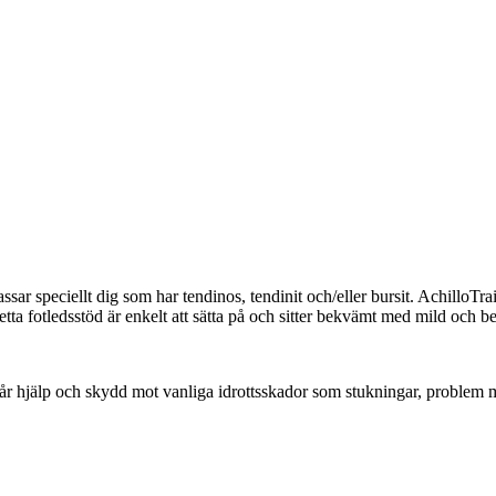
sar speciellt dig som har tendinos, tendinit och/eller bursit. AchilloTrai
Detta fotledsstöd är enkelt att sätta på och sitter bekvämt med mild o
ist får hjälp och skydd mot vanliga idrottsskador som stukningar, problem