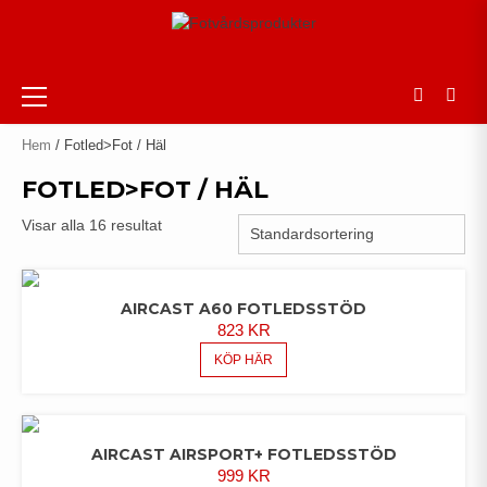
Skip
to
content
Primary
Menu
Hem
/ Fotled>Fot / Häl
FOTLED>FOT / HÄL
Visar alla 16 resultat
AIRCAST A60 FOTLEDSSTÖD
823
KR
KÖP HÄR
AIRCAST AIRSPORT+ FOTLEDSSTÖD
999
KR