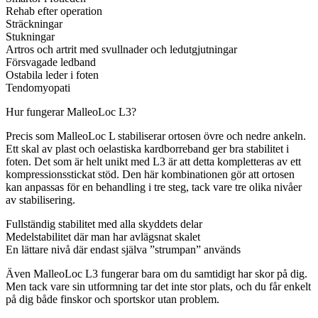
Rehab efter operation
Sträckningar
Stukningar
Artros och artrit med svullnader och ledutgjutningar
Försvagade ledband
Ostabila leder i foten
Tendomyopati
Hur fungerar MalleoLoc L3?
Precis som MalleoLoc L stabiliserar ortosen övre och nedre ankeln.
Ett skal av plast och oelastiska kardborreband ger bra stabilitet i
foten. Det som är helt unikt med L3 är att detta kompletteras av ett
kompressionsstickat stöd. Den här kombinationen gör att ortosen
kan anpassas för en behandling i tre steg, tack vare tre olika nivåer
av stabilisering.
Fullständig stabilitet med alla skyddets delar
Medelstabilitet där man har avlägsnat skalet
En lättare nivå där endast själva ”strumpan” används
Även MalleoLoc L3 fungerar bara om du samtidigt har skor på dig.
Men tack vare sin utformning tar det inte stor plats, och du får enkelt
på dig både finskor och sportskor utan problem.