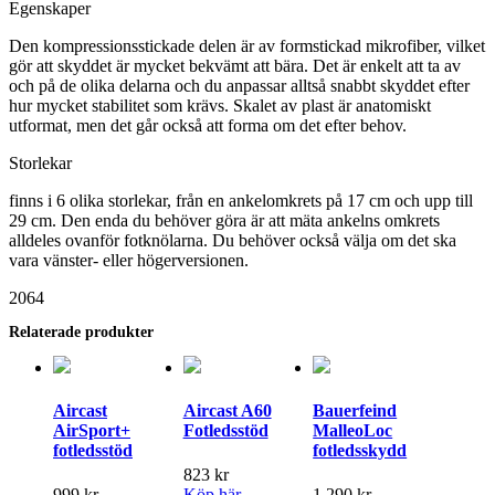
Egenskaper
Den kompressionsstickade delen är av formstickad mikrofiber, vilket
gör att skyddet är mycket bekvämt att bära. Det är enkelt att ta av
och på de olika delarna och du anpassar alltså snabbt skyddet efter
hur mycket stabilitet som krävs. Skalet av plast är anatomiskt
utformat, men det går också att forma om det efter behov.
Storlekar
finns i 6 olika storlekar, från en ankelomkrets på 17 cm och upp till
29 cm. Den enda du behöver göra är att mäta ankelns omkrets
alldeles ovanför fotknölarna. Du behöver också välja om det ska
vara vänster- eller högerversionen.
2064
Relaterade produkter
Aircast
Aircast A60
Bauerfeind
AirSport+
Fotledsstöd
MalleoLoc
fotledsstöd
fotledsskydd
823
kr
999
kr
Köp här
1,290
kr