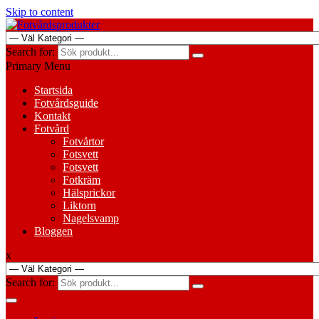
Skip to content
Search for:
Primary Menu
Startsida
Fotvårdsguide
Kontakt
Fotvård
Fotvårtor
Fotsvett
Fotsvett
Fotkräm
Hälsprickor
Liktorn
Nagelsvamp
Bloggen
x
Search for: