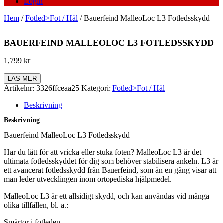
Login
Hem
/
Fotled>Fot / Häl
/ Bauerfeind MalleoLoc L3 Fotledsskydd
BAUERFEIND MALLEOLOC L3 FOTLEDSSKYDD
1,799
kr
LÄS MER
Artikelnr:
3326ffceaa25
Kategori:
Fotled>Fot / Häl
Beskrivning
Beskrivning
Bauerfeind MalleoLoc L3 Fotledsskydd
Har du lätt för att vricka eller stuka foten? MalleoLoc L3 är det
ultimata fotledsskyddet för dig som behöver stabilisera ankeln. L3 är
ett avancerat fotledsskydd från Bauerfeind, som än en gång visar att
man leder utvecklingen inom ortopediska hjälpmedel.
MalleoLoc L3 är ett allsidigt skydd, och kan användas vid många
olika tillfällen, bl. a.:
Smärtor i fotleden