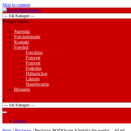
Skip to content
Primary Menu
Startsida
Fotvårdsguide
Kontakt
Fotvård
Fotvårtor
Fotsvett
Fotsvett
Fotkräm
Hälsprickor
Liktorn
Nagelsvamp
Bloggen
x
Login
Hem
/
Peclavus
/ Peclavus PODOcare Vårdolja för naglar – 10 ml