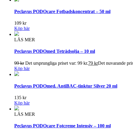
Peclavus PODOcare Fotbadskoncentrat – 50 ml
109
kr
Köp här
LÄS MER
Peclavus PODOmed Teträdsolja – 10 ml
99
kr
Det ursprungliga priset var: 99 kr.
79
kr
Det nuvarande prise
Köp här
Peclavus PODOmed. AntiBAC-tinktur Silver 20 ml
135
kr
Köp här
LÄS MER
Peclavus PODOcare Fotcreme Intensiv – 100 ml