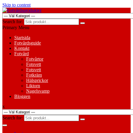
Skip to content
Search for:
Primary Menu
Startsida
Fotvårdsguide
Kontakt
Fotvård
Fotvårtor
Fotsvett
Fotsvett
Fotkräm
Hälsprickor
Liktorn
Nagelsvamp
Bloggen
x
Search for: