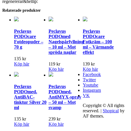
regenererar&hellip:
Relaterade produkter
Peclavus
Peclavus
Peclavus
PODOcare
PODOmed
PODOcare
Fotdeopuder –
Nagelspårfyllning
Fotkräm – 100
70 g
– 10 ml – Mot
ml – Värmande
spröda naglar
effekt
135
kr
Köp här
119
kr
139
kr
Köp här
Köp här
Facebook
Twitter
Youtube
Peclavus
Peclavus
Instagram
PODOmed.
PODOmed.
VK
AntiBAC-
AntiMYX-spray
tinktur Silver 20
– 50 ml – Mot
Copyright © All rights
ml
svamp
reserved.
|
Shopical
by
AF themes.
135
kr
239
kr
Köp här
Köp här