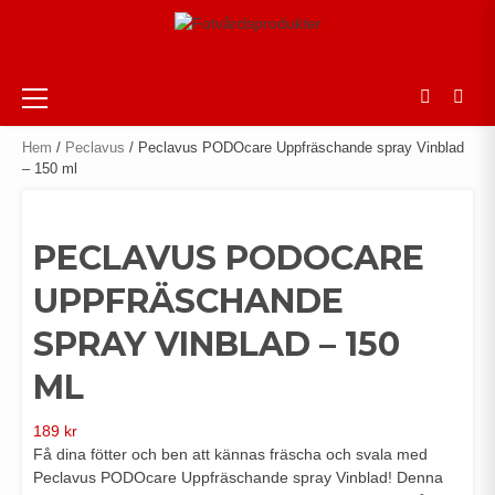
Skip
to
content
Primary
Menu
Hem
/
Peclavus
/ Peclavus PODOcare Uppfräschande spray Vinblad
– 150 ml
PECLAVUS PODOCARE
UPPFRÄSCHANDE
SPRAY VINBLAD – 150
ML
189
kr
Få dina fötter och ben att kännas fräscha och svala med
Peclavus PODOcare Uppfräschande spray Vinblad! Denna