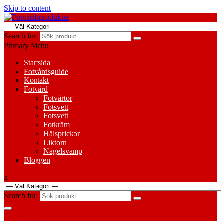
Skip to content
Search for:
Primary Menu
Startsida
Fotvårdsguide
Kontakt
Fotvård
Fotvårtor
Fotsvett
Fotsvett
Fotkräm
Hälsprickor
Liktorn
Nagelsvamp
Bloggen
x
Search for: