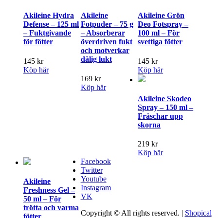
Akileine Hydra
Akileine
Akileine Grön
Defense – 125 ml
Fotpuder – 75 g
Deo Fotspray –
– Fuktgivande
– Absorberar
100 ml – För
för fötter
överdriven fukt
svettiga fötter
och motverkar
dålig lukt
145
kr
145
kr
Köp här
Köp här
169
kr
Köp här
Akileine Skodeo
Spray – 150 ml –
Fräschar upp
skorna
219
kr
Köp här
Facebook
Twitter
Youtube
Akileine
Instagram
Freshness Gel –
VK
50 ml – För
trötta och varma
Copyright © All rights reserved.
|
Shopical
fötter