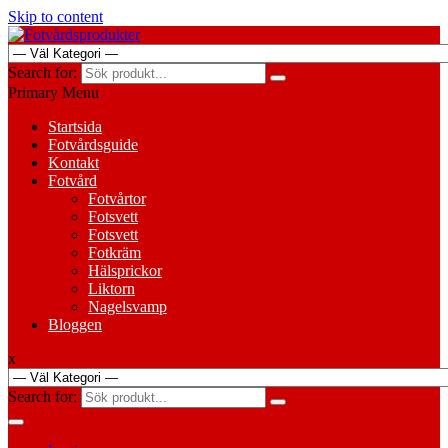
Skip to content
Search for:
Primary Menu
Startsida
Fotvårdsguide
Kontakt
Fotvård
Fotvårtor
Fotsvett
Fotsvett
Fotkräm
Hälsprickor
Liktorn
Nagelsvamp
Bloggen
x
Search for: