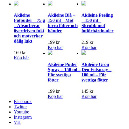
Akileine
Akileine Blå –
Akileine Peeling
Fotpuder – 75 g
150 ml – Mot
– 150 ml –
– Absorberar
torra fötter och
Skrubb mot
överdriven fukt
händer
fotförhårdnader
och motverkar
dålig lukt
199
kr
219
kr
Köp här
Köp här
169
kr
Köp här
Akileine Puder
Akileine Grön
Spray – 150 ml –
Deo Fotspray –
För svettiga
100 ml – För
fötter
svettiga fötter
199
kr
145
kr
Köp här
Köp här
Facebook
Twitter
Youtube
Instagram
VK