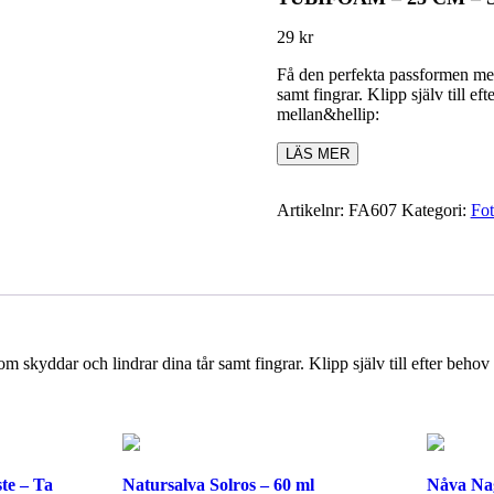
29
kr
Få den perfekta passformen med
samt fingrar. Klipp själv till ef
mellan&hellip:
LÄS MER
Artikelnr:
FA607
Kategori:
Fot
kyddar och lindrar dina tår samt fingrar. Klipp själv till efter behov o
te – Ta
Natursalva Solros – 60 ml
Nåva Nag