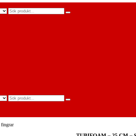
Search
for:
Search
for:
fingrar
TUBIFOAM – 25 CM 