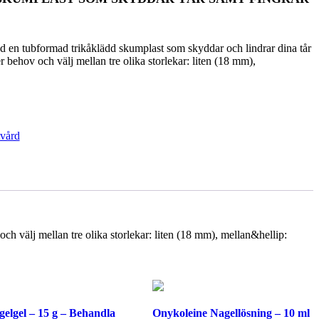
 en tubformad trikåklädd skumplast som skyddar och lindrar dina tår
ter behov och välj mellan tre olika storlekar: liten (18 mm),
vård
ch välj mellan tre olika storlekar: liten (18 mm), mellan&hellip:
elgel – 15 g – Behandla
Onykoleine Nagellösning – 10 ml