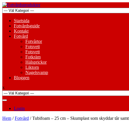
Skip
to
content
Primary
Startsida
Menu
Fotvårdsguide
Kontakt
Fotvård
Fotvårtor
Fotsvett
Fotsvett
Fotkräm
Hälsprickor
Liktorn
Nagelsvamp
Bloggen
x
Login
Hem
/
Fotvård
/ Tubifoam – 25 cm – Skumplast som skyddar tår samt 