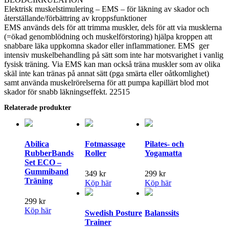
Elektrisk muskelstimulering – EMS – för läkning av skador och
återställande/förbättring av kroppsfunktioner
EMS används dels för att trimma muskler, dels för att via musklerna
(=ökad genomblödning och muskelförstoring) hjälpa kroppen att
snabbare läka uppkomna skador eller inflammationer. EMS ger
intensiv muskelbehandling på sätt som inte har motsvarighet i vanlig
fysisk träning. Via EMS kan man också träna muskler som av olika
skäl inte kan tränas på annat sätt (pga smärta eller oåtkomlighet)
samt använda muskelrörelserna för att pumpa kapillärt blod mot
skador för snabb läkningseffekt. 22515
Relaterade produkter
Abilica
Fotmassage
Pilates- och
RubberBands
Roller
Yogamatta
Set ECO –
Gummiband
349
kr
299
kr
Träning
Köp här
Köp här
299
kr
Köp här
Swedish Posture
Balanssits
Trainer