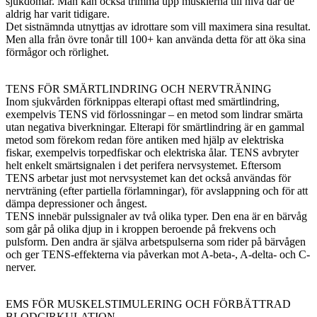
sjukdomar. Man kan också trimma upp musklerna till nivå där de
aldrig har varit tidigare.
Det sistnämnda utnyttjas av idrottare som vill maximera sina resultat.
Men alla från övre tonår till 100+ kan använda detta för att öka sina
förmågor och rörlighet.
TENS FÖR SMÄRTLINDRING OCH NERVTRÄNING
Inom sjukvården förknippas elterapi oftast med smärtlindring,
exempelvis TENS vid förlossningar – en metod som lindrar smärta
utan negativa biverkningar. Elterapi för smärtlindring är en gammal
metod som förekom redan före antiken med hjälp av elektriska
fiskar, exempelvis torpedfiskar och elektriska ålar. TENS avbryter
helt enkelt smärtsignalen i det perifera nervsystemet. Eftersom
TENS arbetar just mot nervsystemet kan det också användas för
nervträning (efter partiella förlamningar), för avslappning och för att
dämpa depressioner och ångest.
TENS innebär pulssignaler av två olika typer. Den ena är en bärvåg
som går på olika djup in i kroppen beroende på frekvens och
pulsform. Den andra är själva arbetspulserna som rider på bärvågen
och ger TENS-effekterna via påverkan mot A-beta-, A-delta- och C-
nerver.
EMS FÖR MUSKELSTIMULERING OCH FÖRBÄTTRAD
BLODCIRKULATION