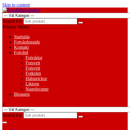
Skip to content
Search for:
Primary Menu
Startsida
Fotvårdsguide
Kontakt
Fotvård
Fotvårtor
Fotsvett
Fotsvett
Fotkräm
Hälsprickor
Liktorn
Nagelsvamp
Bloggen
x
Search for: