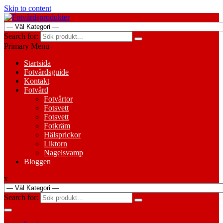
Skip to content
Search for:
Primary Menu
Startsida
Fotvårdsguide
Kontakt
Fotvård
Fotvårtor
Fotsvett
Fotsvett
Fotkräm
Hälsprickor
Liktorn
Nagelsvamp
Bloggen
x
Search for: