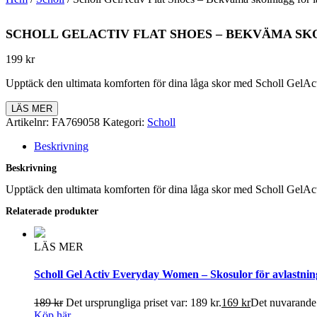
SCHOLL GELACTIV FLAT SHOES – BEKVÄMA SK
199
kr
Upptäck den ultimata komforten för dina låga skor med Scholl GelActi
LÄS MER
Artikelnr:
FA769058
Kategori:
Scholl
Beskrivning
Beskrivning
Upptäck den ultimata komforten för dina låga skor med Scholl GelActi
Relaterade produkter
LÄS MER
Scholl Gel Activ Everyday Women – Skosulor för avlastnin
189
kr
Det ursprungliga priset var: 189 kr.
169
kr
Det nuvarande p
Köp här