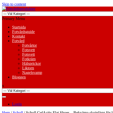
Skip to content
Primary Menu
Startsida
Fotvårdsguide
Kontakt
Fotvård
Fotvårtor
Fotsvett
Fotsvett
Fotkräm
Hälsprickor
Liktorn
Nagelsvamp
Bloggen
x
Login
Hem
/
Scholl
/ Scholl GelActiv Flat Shoes – Bekväma skoinlägg för l