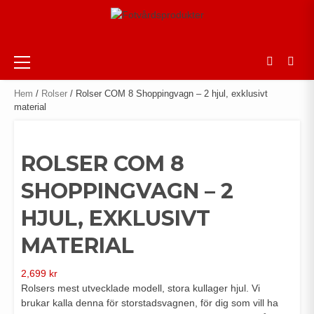
Skip
to
content
Primary
Menu
Hem
/
Rolser
/ Rolser COM 8 Shoppingvagn – 2 hjul, exklusivt
material
ROLSER COM 8
SHOPPINGVAGN – 2
HJUL, EXKLUSIVT
MATERIAL
2,699
kr
Rolsers mest utvecklade modell, stora kullager hjul. Vi
brukar kalla denna för storstadsvagnen, för dig som vill ha