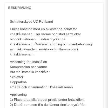
BESKRIVNING
Schlatterskydd UD Rehband
Enkelt knästöd med en avlastande pelott för
knäskålssenan. Ger värme och stöd samt ökar
blodcirkulationen. Lindrar trycket på
knäskålssenan. Överansträngning och överbelastning
av mjukvävnaden, smärta och inflammation i
knäskålssenan.
Avlastning för knäskålen
Kompression och värme
Bra vid instabila knäskålar
Schlatter
Hopparknä
smärta och inflammation i knäskålssenan
Applicering
1) Placera patella-stödet precis under knäskålen.
2) Dra åt remmen tills du känner önskat tryck från