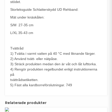
stödet.
Storleksguide Schlatterskydd UD Rehband:
Mät under knäskålen:
S/M 27-35 cm
L/XL 35-43 cm
Tvättråd
1) Tvätta i varmt vatten på 40 °C med liknande färger.
2) Använd tvätt- eller nätpåse.
3) Sträck produkten medan den är våt och låt lufttorka.
4) Rengör produkten regelbundet enligt instruktionerna
på
tvättrådsetiketten.
5) Fäst alla kardborreförslutningar. 749
Relaterade produkter