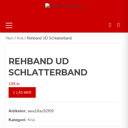
Skip
to
content
Primary
Menu
Hem
/
Knä
/ Rehband UD Schlatterband
REHBAND UD
SCHLATTERBAND
199
kr
LÄS MER
Artikelnr:
aea18ac92f09
Kategori:
Knä