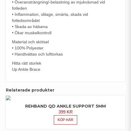
• Överansträngning/-belastning av mjukvävnad vid
fotleden
• Inflammation, slitage, smärta, skada vid
fotledsområdet
• Skada av hälsena
• Ökar muskelkontroll
Material och skötsel
• 100% Polyester
• Handtvättas och lufttorkas
Hitta rätt storlek
Up Ankle Brace
Relaterade produkter
REHBAND QD ANKLE SUPPORT 5MM
399
KR
KÖP HÄR