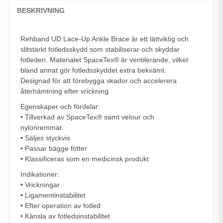
BESKRIVNING
Rehband UD Lace-Up Ankle Brace är ett lättviktig och
slitstarkt fotledsskydd som stabiliserar och skyddar
fotleden. Materialet SpaceTex® är ventilerande, vilket
bland annat gör fotledsskyddet extra bekvämt.
Designad för att förebygga skador och accelerera
återhämtning efter vrickning.
Egenskaper och fördelar:
• Tillverkad av SpaceTex® samt velour och
nylonremmar.
• Säljes styckvis
• Passar bägge fötter
• Klassificeras som en medicinsk produkt
Indikationer:
• Vrickningar
• Ligamentinstabilitet
• Efter operation av fotled
• Känsla av fotledsinstabilitet