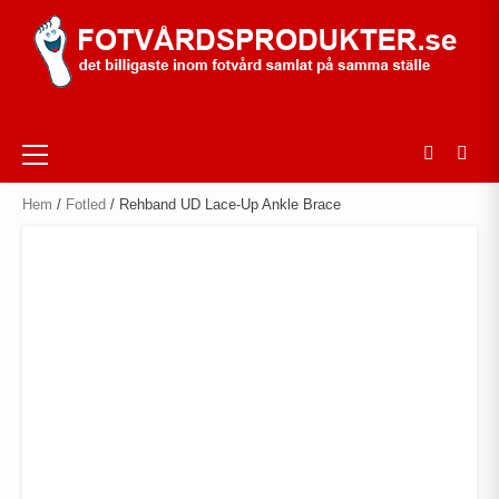
Skip
to
content
Primary
Menu
Hem
/
Fotled
/ Rehband UD Lace-Up Ankle Brace