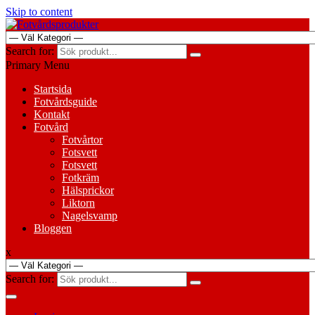
Skip to content
Search for:
Primary Menu
Startsida
Fotvårdsguide
Kontakt
Fotvård
Fotvårtor
Fotsvett
Fotsvett
Fotkräm
Hälsprickor
Liktorn
Nagelsvamp
Bloggen
x
Search for: