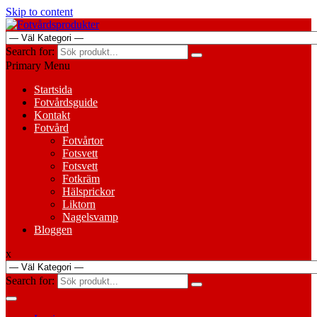
Skip to content
Search for:
Primary Menu
Startsida
Fotvårdsguide
Kontakt
Fotvård
Fotvårtor
Fotsvett
Fotsvett
Fotkräm
Hälsprickor
Liktorn
Nagelsvamp
Bloggen
x
Search for: