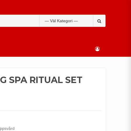
Search
for:
G SPA RITUAL SET
ppsvård