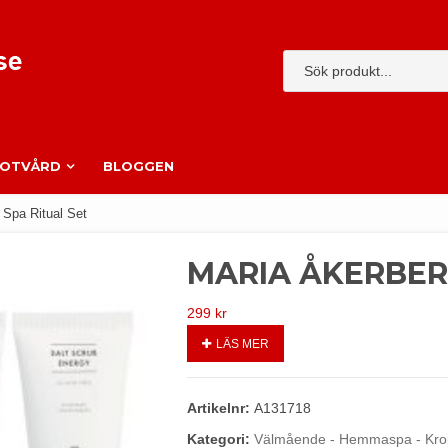
FOTVÅRD
BLOGGEN
 Spa Ritual Set
MARIA ÅKERBER
299
kr
LÄS MER
Artikelnr:
A131718
Kategori:
Välmående - Hemmaspa - Kro