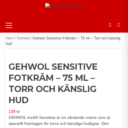
Skip
to
content
Primary
Menu
Hem
/
Gehwol
/ Gehwol Sensitive Fotkräm – 75 ml – Torr och känslig
hud
GEHWOL SENSITIVE
FOTKRÄM – 75 ML –
TORR OCH KÄNSLIG
HUD
139
kr
GEHWOL med® Sensitive är en vårdande creme som är
speciellt framtagen för torra och känsliga hudtyper. Den