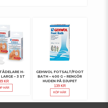
TÅDELARE H-
GEHWOL FOTSALT/FOOT
LARGE – 3 ST
BATH – 400 G – RENGÖR
HUDEN PÅ DJUPET
39
KR
139
KR
ÖP HÄR
KÖP HÄR