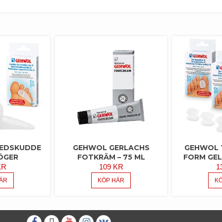
EDSKUDDE
GEHWOL GERLACHS
GEHWOL 
HÖGER
FOTKRÄM – 75 ML
FORM GEL 
KR
109
KR
1
ÄR
KÖP HÄR
K
Facebook
Twitter
Youtube
Instagram
VK