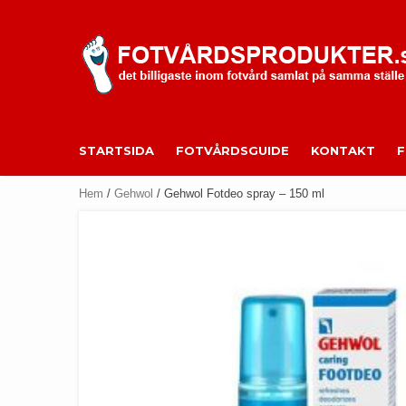
Skip
to
content
STARTSIDA
FOTVÅRDSGUIDE
KONTAKT
Hem
/
Gehwol
/ Gehwol Fotdeo spray – 150 ml