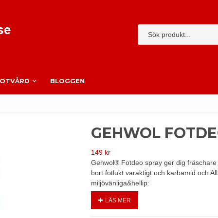
FOTVÅRD
BLOGGEN
GEHWOL FOTDEO
149
kr
Gehwol® Fotdeo spray ger dig fräschare 
bort fotlukt varaktigt och karbamid och 
miljövänliga&hellip:
LÄS MER