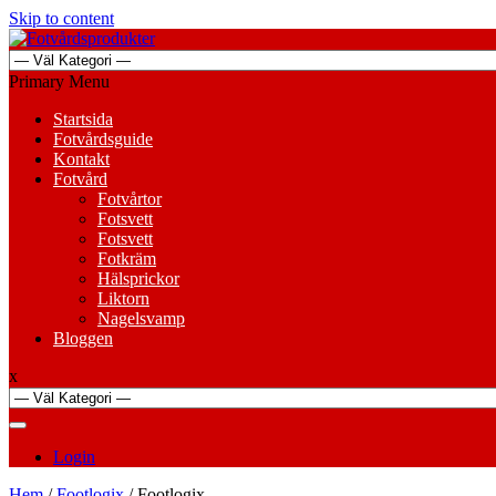
Skip to content
Primary Menu
Startsida
Fotvårdsguide
Kontakt
Fotvård
Fotvårtor
Fotsvett
Fotsvett
Fotkräm
Hälsprickor
Liktorn
Nagelsvamp
Bloggen
x
Login
Hem
/
Footlogix
/ Footlogix