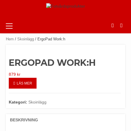
Skip
to
content
Primary
Menu
Hem
/
Skoinlägg
/ ErgoPad Work:h
ERGOPAD WORK:H
879
kr
LÄS MER
Kategori:
Skoinlägg
BESKRIVNING