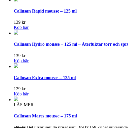
Callusan Rapid mousse – 125 ml
139
kr
Köp här
Callusan Hydro mousse – 125 ml – Återfuktar torr och sp
139
kr
Köp här
Callusan Extra mousse – 125 ml
129
kr
Köp här
LÄS MER
Callusan Mares mousse – 175 ml
189
kr
Det ursprungliga priset var: 189 kr.
169
kr
Det nuvarande p