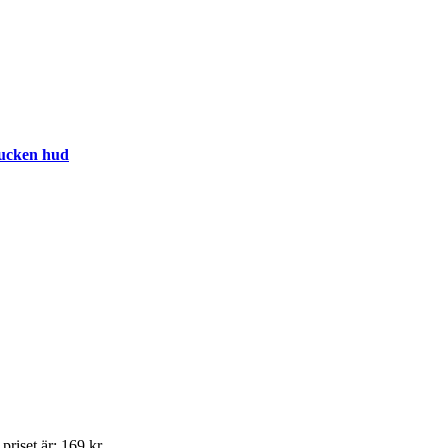
rucken hud
riset är: 169 kr.