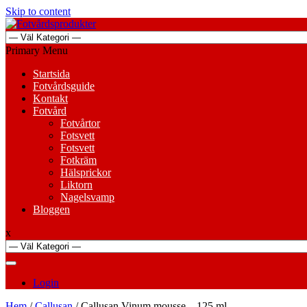
Skip to content
Primary Menu
Startsida
Fotvårdsguide
Kontakt
Fotvård
Fotvårtor
Fotsvett
Fotsvett
Fotkräm
Hälsprickor
Liktorn
Nagelsvamp
Bloggen
x
Login
Hem
/
Callusan
/ Callusan Vinum mousse – 125 ml