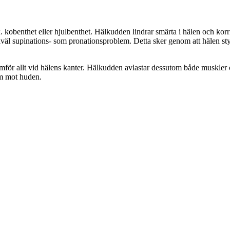
. kobenthet eller hjulbenthet. Hälkudden lindrar smärta i hälen och kor
såväl supinations- som pronationsproblem. Detta sker genom att hälen sty
ör allt vid hälens kanter. Hälkudden avlastar dessutom både muskler oc
am mot huden.