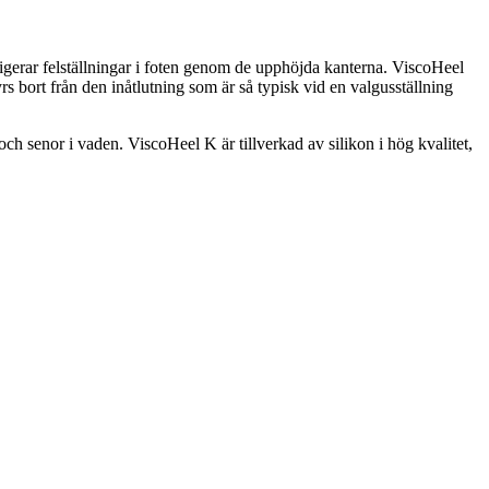
rigerar felställningar i foten genom de upphöjda kanterna. ViscoHeel
rs bort från den inåtlutning som är så typisk vid en valgusställning
h senor i vaden. ViscoHeel K är tillverkad av silikon i hög kvalitet,