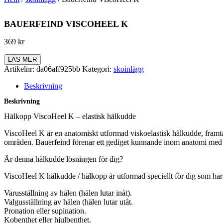
BAUERFEIND VISCOHEEL K
369
kr
LÄS MER
Artikelnr:
da06aff925bb
Kategori:
skoinlägg
Beskrivning
Beskrivning
Hälkopp ViscoHeel K – elastisk hälkudde
ViscoHeel K är en anatomiskt utformad viskoelastisk hälkudde, framta
områden. Bauerfeind förenar ett gediget kunnande inom anatomi med de
Är denna hälkudde lösningen för dig?
ViscoHeel K hälkudde / hälkopp är utformad speciellt för dig som har
Varusställning av hälen (hälen lutar inåt).
Valgusställning av hälen (hälen lutar utåt.
Pronation eller supination.
Kobenthet eller hjulbenthet.