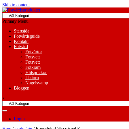
Skip to content
Primary Menu
Startsida
Fotvårdsguide
Kontakt
Fotvård
Fotvårtor
Fotsvett
Fotsvett
Fotkräm
Hälsprickor
Liktorn
Nagelsvamp
Bloggen
x
Login
Hem
/
skoinlägg
/ Bauerfeind ViscoHeel K