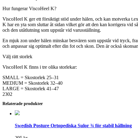
Hur fungerar ViscoHeel K?
ViscoHeel K ger ett försiktigt stöd under hälen, och kan motverka t.ex
K har en yta som sluttar åt sidan vilket gör att den kan korrigera vid 
och den utåtlutning som uppstår vid varusställning.
En mjuk zon under hälen minskar besvären som uppstår vid tryck, framf
och anpassar sig optimalt efter din fot och skon. Den är också skons
Välj rätt storlek
ViscoHeel K finns i tre olika storlekar:
SMALL = Skostorlek 25–31
MEDIUM = Skostorlek 32–40
LARGE = Skostorlek 41–47
2302
Relaterade produkter
Swedish Posture Ortopediska Sulor ¾ för stabil hållning
295
kr