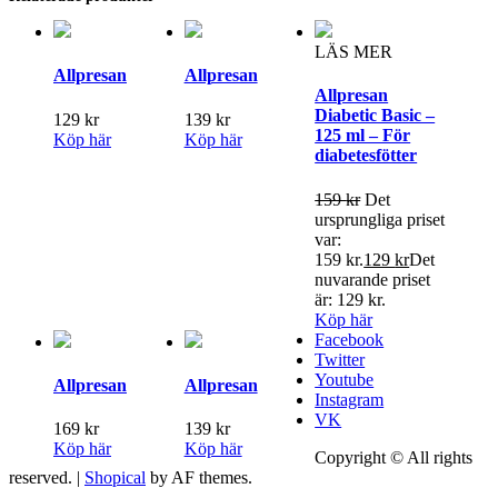
LÄS MER
Allpresan
Allpresan
Allpresan
Diabetic Basic –
129
kr
139
kr
125 ml – För
Köp här
Köp här
diabetesfötter
159
kr
Det
ursprungliga priset
var:
159 kr.
129
kr
Det
nuvarande priset
är: 129 kr.
Köp här
Facebook
Twitter
Youtube
Allpresan
Allpresan
Instagram
VK
169
kr
139
kr
Köp här
Köp här
Copyright © All rights
reserved.
|
Shopical
by AF themes.