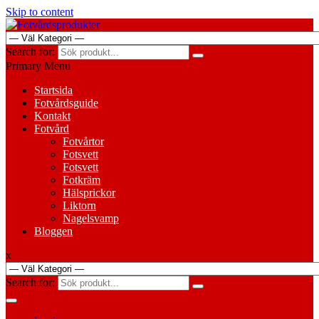
Skip to content
Search for:
Primary Menu
Startsida
Fotvårdsguide
Kontakt
Fotvård
Fotvårtor
Fotsvett
Fotsvett
Fotkräm
Hälsprickor
Liktorn
Nagelsvamp
Bloggen
x
Search for: