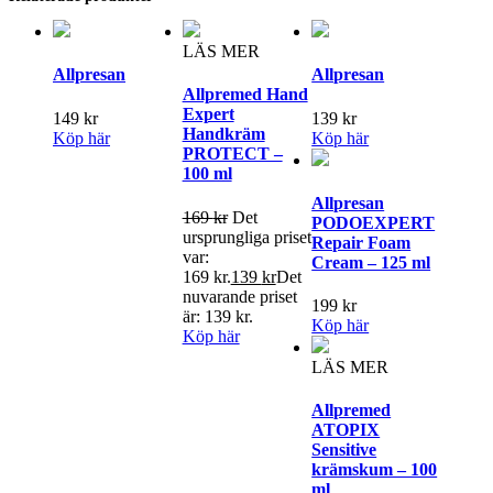
LÄS MER
Allpresan
Allpresan
Allpremed Hand
Expert
149
kr
139
kr
Handkräm
Köp här
Köp här
PROTECT –
100 ml
Allpresan
169
kr
Det
PODOEXPERT
ursprungliga priset
Repair Foam
var:
Cream – 125 ml
169 kr.
139
kr
Det
nuvarande priset
199
kr
är: 139 kr.
Köp här
Köp här
LÄS MER
Allpremed
ATOPIX
Sensitive
krämskum – 100
ml