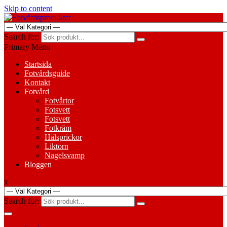
Skip to content
Search for:
Primary Menu
Startsida
Fotvårdsguide
Kontakt
Fotvård
Fotvårtor
Fotsvett
Fotsvett
Fotkräm
Hälsprickor
Liktorn
Nagelsvamp
Bloggen
x
Search for: