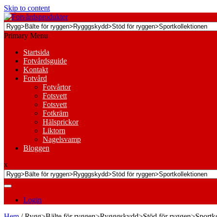
Skip to content
Primary Menu
Startsida
Fotvårdsguide
Kontakt
Fotvård
Fotvårtor
Fotsvett
Fotsvett
Fotkräm
Hälsprickor
Liktorn
Nagelsvamp
Bloggen
x
Login
Hem
/ Rygg>Bälte för ryggen>Rygggskydd>Stöd för ryggen>Sportko