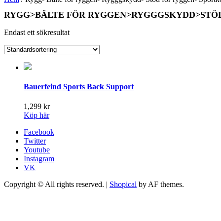
RYGG>BÄLTE FÖR RYGGEN>RYGGGSKYDD>STÖ
Endast ett sökresultat
Bauerfeind Sports Back Support
1,299
kr
Köp här
Facebook
Twitter
Youtube
Instagram
VK
Copyright © All rights reserved.
|
Shopical
by AF themes.