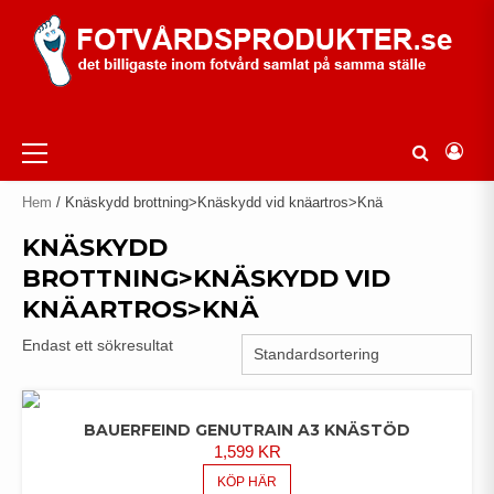
Skip
to
content
Primary
Menu
Hem
/ Knäskydd brottning>Knäskydd vid knäartros>Knä
KNÄSKYDD
BROTTNING>KNÄSKYDD VID
KNÄARTROS>KNÄ
Endast ett sökresultat
BAUERFEIND GENUTRAIN A3 KNÄSTÖD
1,599
KR
KÖP HÄR