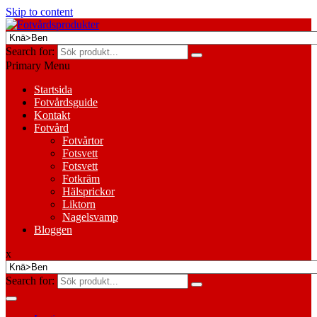
Skip to content
Search for:
Primary Menu
Startsida
Fotvårdsguide
Kontakt
Fotvård
Fotvårtor
Fotsvett
Fotsvett
Fotkräm
Hälsprickor
Liktorn
Nagelsvamp
Bloggen
x
Search for: