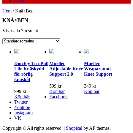
Login
Hem
/ Knä>Ben
KNÄ>BEN
Visar alla 3 resultat
DonJoy Tru-Pull
Mueller
Mueller
Lite Knäskydd
Adjustable Knee
Wraparound
för rörlig
Support 2.0
Knee Support
knäskål
599
kr
349
kr
999
kr
Köp här
Köp här
Köp här
Facebook
Twitter
Youtube
Instagram
VK
Copyright © All rights reserved.
|
Shopical
by AF themes.