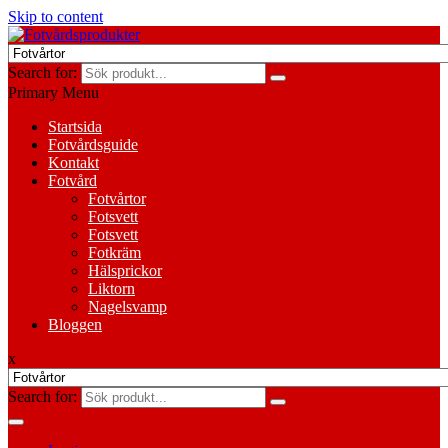
Skip to content
Search for:
Primary Menu
Startsida
Fotvårdsguide
Kontakt
Fotvård
Fotvårtor
Fotsvett
Fotsvett
Fotkräm
Hälsprickor
Liktorn
Nagelsvamp
Bloggen
x
Search for: